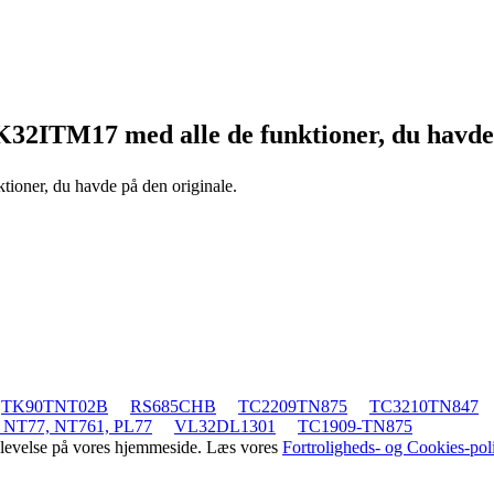
TK32ITM17
med alle de funktioner, du havde
ktioner, du havde på den originale.
TK90TNT02B
RS685CHB
TC2209TN875
TC3210TN847
 NT77, NT761, PL77
VL32DL1301
TC1909-TN875
oplevelse på vores hjemmeside. Læs vores
Fortroligheds- og Cookies-poli