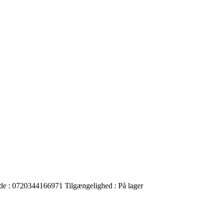
de :
0720344166971
Tilgængelighed :
På lager