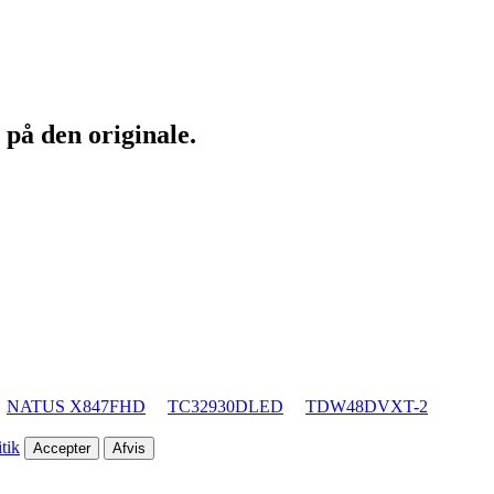
 på den originale.
NATUS X847FHD
TC32930DLED
TDW48DVXT-2
tik
Accepter
Afvis