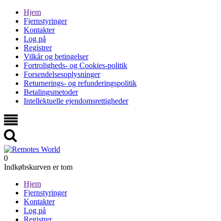
Hjem
Fjernstyringer
Kontakter
Log på
Registrer
Vilkår og betingelser
Fortroligheds- og Cookies-politik
Forsendelsesoplysninger
Returnerings- og refunderingspolitik
Betalingsmetoder
Intellektuelle ejendomsrettigheder
0
Indkøbskurven er tom
Hjem
Fjernstyringer
Kontakter
Log på
Registrer