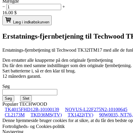
Mængde
−
+
16.00
$
Læg i indkøbskurven
Erstatnings-fjernbetjening til
Techwood 
Erstatnings-fjernbetjening til
Techwood TK32ITM17
med alle de fun
Den erstatter alle knapperne på den originale fjernbetjening
Du får den med samme indstillinger som den originale fjernbetjening.
Sæt batterierne i, så er den klar til brug.
12 måneders garanti.
Søg
Populær TECHWOOD
TK4015FHD12B-10100139
NOVUS-L22F275N2-10100645
CL2173M
TKD36MS(TV)
TX1422(TV)
90W0035, NT76,
Denne hjemmeside bruger cookies for at sikre, at du får den bedste 
Fortroligheds- og Cookies-politik
Navigering