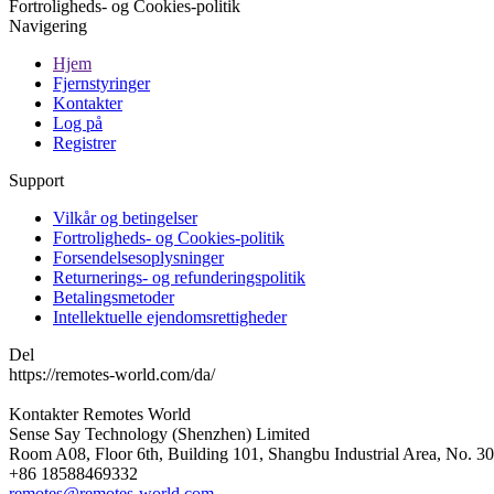
Fortroligheds- og Cookies-politik
Navigering
Hjem
Fjernstyringer
Kontakter
Log på
Registrer
Support
Vilkår og betingelser
Fortroligheds- og Cookies-politik
Forsendelsesoplysninger
Returnerings- og refunderingspolitik
Betalingsmetoder
Intellektuelle ejendomsrettigheder
Del
https://remotes-world.com/da/
Kontakter
Remotes World
Sense Say Technology (Shenzhen) Limited
Room A08, Floor 6th, Building 101, Shangbu Industrial Area, No. 3
+86 18588469332
remotes@remotes-world.com