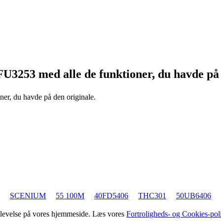
FU3253
med alle de funktioner, du havde på 
ner, du havde på den originale.
SCENIUM
55 100M
40FD5406
THC301
50UB6406
oplevelse på vores hjemmeside. Læs vores
Fortroligheds- og Cookies-poli