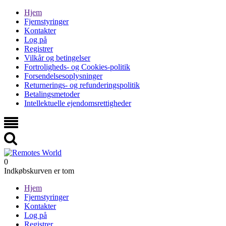
Hjem
Fjernstyringer
Kontakter
Log på
Registrer
Vilkår og betingelser
Fortroligheds- og Cookies-politik
Forsendelsesoplysninger
Returnerings- og refunderingspolitik
Betalingsmetoder
Intellektuelle ejendomsrettigheder
0
Indkøbskurven er tom
Hjem
Fjernstyringer
Kontakter
Log på
Registrer