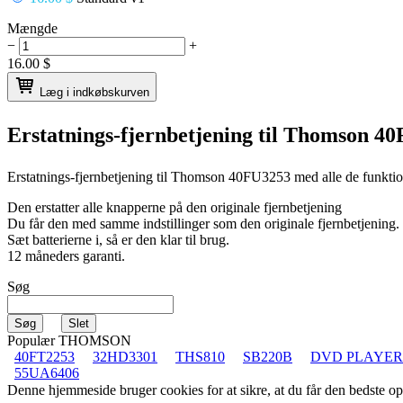
Mængde
−
+
16.00
$
Læg i indkøbskurven
Erstatnings-fjernbetjening til
Thomson 40
Erstatnings-fjernbetjening til
Thomson 40FU3253
med alle de funktio
Den erstatter alle knapperne på den originale fjernbetjening
Du får den med samme indstillinger som den originale fjernbetjening.
Sæt batterierne i, så er den klar til brug.
12 måneders garanti.
Søg
Populær THOMSON
40FT2253
32HD3301
THS810
SB220B
DVD PLAYER
55UA6406
Denne hjemmeside bruger cookies for at sikre, at du får den bedste 