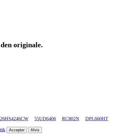
den originale.
26HS4246CW
55UD6406
RC802N
DPL660HT
tik
Accepter
Afvis