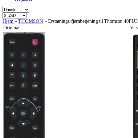
Hjem
»
THOMSON
»
Erstatnings-fjernbetjening til Thomson 40FU
Original
Vi 