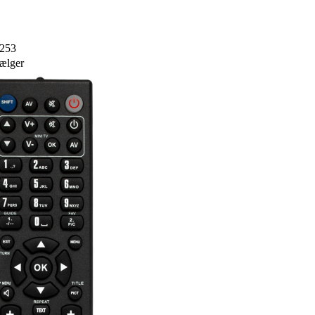
3253
sælger