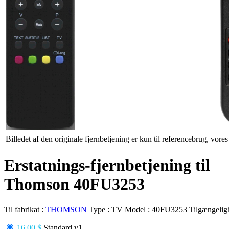
Billedet af den originale fjernbetjening er kun til referencebrug, vore
Erstatnings-fjernbetjening til
Thomson 40FU3253
Til fabrikat :
THOMSON
Type :
TV
Model :
40FU3253
Tilgængelig
16.00 $
Standard v1