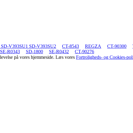
 SD-V393SU1 SD-V393SU2
CT-8543
REGZA
CT-90300
SE-R0343
SD-1800
SE-R0432
CT-90276
oplevelse på vores hjemmeside. Læs vores
Fortroligheds- og Cookies-poli