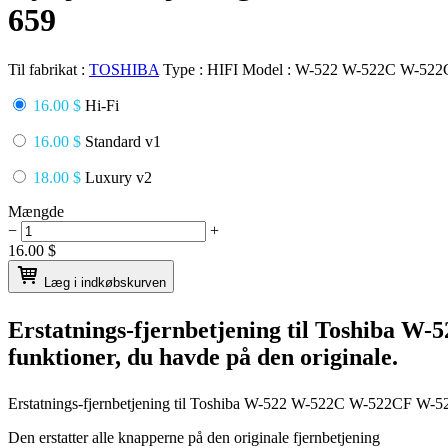
659
Til fabrikat :
TOSHIBA
Type :
HIFI
Model :
W-522 W-522C W-522C
16.00 $
Hi-Fi
16.00 $
Standard v1
18.00 $
Luxury v2
Mængde
−
+
16.00
$
Læg i indkøbskurven
Erstatnings-fjernbetjening til
Toshiba W-
funktioner, du havde på den originale.
Erstatnings-fjernbetjening til
Toshiba W-522 W-522C W-522CF W-5
Den erstatter alle knapperne på den originale fjernbetjening