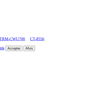
TRM-CWU700
CT-8556
tik
Accepter
Afvis