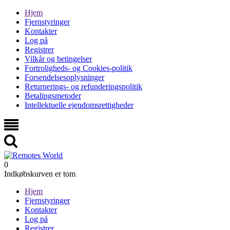
Hjem
Fjernstyringer
Kontakter
Log på
Registrer
Vilkår og betingelser
Fortroligheds- og Cookies-politik
Forsendelsesoplysninger
Returnerings- og refunderingspolitik
Betalingsmetoder
Intellektuelle ejendomsrettigheder
0
Indkøbskurven er tom
Hjem
Fjernstyringer
Kontakter
Log på
Registrer