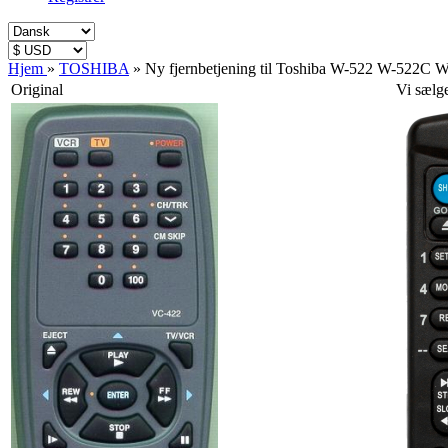
Hjem
»
TOSHIBA
»
Ny fjernbetjening til Toshiba W-522 W-52
Original
Vi sælg