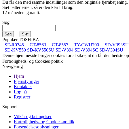
Du får den med samme indstillinger som den originale fjernbetjening.
Sæt batterierne i, så er den klar til brug.
12 måneders garanti.
Søg
Populær TOSHIBA
SE-R0345
CT-8563
CT-8557
TY-CWU700
SD-V393SU
SD-KV550 SD-KV550SU SD-V394 SD-V394SC SD-V394SU
Denne hjemmeside bruger cookies for at sikre, at du får den bedste 
Fortroligheds- og Cookies-politik
Navigering
Hjem
Fjernstyringer
Kontakter
Log på
Registrer
Support
Vilkår og betingelser
Fortroligheds- og Cookies-politik
Forsendelsesoplysninger