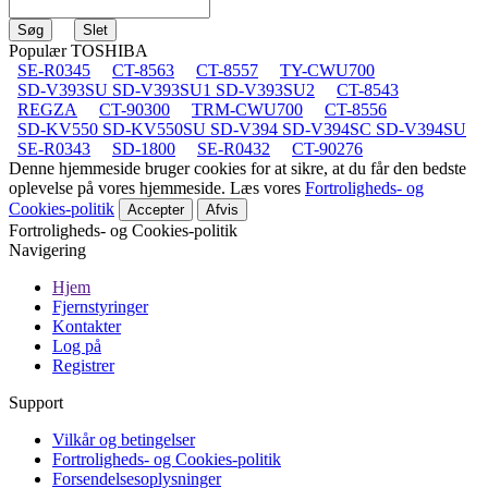
Populær TOSHIBA
SE-R0345
CT-8563
CT-8557
TY-CWU700
SD-V393SU SD-V393SU1 SD-V393SU2
CT-8543
REGZA
CT-90300
TRM-CWU700
CT-8556
SD-KV550 SD-KV550SU SD-V394 SD-V394SC SD-V394SU
SE-R0343
SD-1800
SE-R0432
CT-90276
Denne hjemmeside bruger cookies for at sikre, at du får den bedste
oplevelse på vores hjemmeside. Læs vores
Fortroligheds- og
Cookies-politik
Accepter
Afvis
Fortroligheds- og Cookies-politik
Navigering
Hjem
Fjernstyringer
Kontakter
Log på
Registrer
Support
Vilkår og betingelser
Fortroligheds- og Cookies-politik
Forsendelsesoplysninger