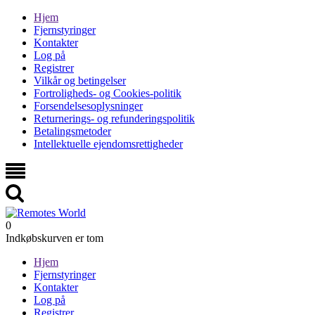
Hjem
Fjernstyringer
Kontakter
Log på
Registrer
Vilkår og betingelser
Fortroligheds- og Cookies-politik
Forsendelsesoplysninger
Returnerings- og refunderingspolitik
Betalingsmetoder
Intellektuelle ejendomsrettigheder
0
Indkøbskurven er tom
Hjem
Fjernstyringer
Kontakter
Log på
Registrer