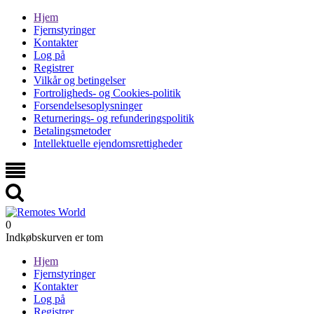
Hjem
Fjernstyringer
Kontakter
Log på
Registrer
Vilkår og betingelser
Fortroligheds- og Cookies-politik
Forsendelsesoplysninger
Returnerings- og refunderingspolitik
Betalingsmetoder
Intellektuelle ejendomsrettigheder
0
Indkøbskurven er tom
Hjem
Fjernstyringer
Kontakter
Log på
Registrer