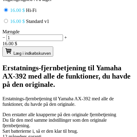
16.00 $
Hi-Fi
16.00 $
Standard v1
Mængde
−
+
16.00
$
Læg i indkøbskurven
Erstatnings-fjernbetjening til
Yamaha
AX-392
med alle de funktioner, du havde
på den originale.
Erstatnings-fjernbetjening til
Yamaha AX-392
med alle de
funktioner, du havde på den originale.
Den erstatter alle knapperne på den originale fjernbetjening
Du får den med samme indstillinger som den originale
fjernbetjening.
Sæt batterierne i, så er den klar til brug.
12 måneders garanti.