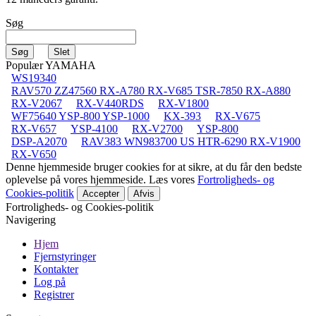
Søg
Populær YAMAHA
WS19340
RAV570 ZZ47560 RX-A780 RX-V685 TSR-7850 RX-A880
RX-V2067
RX-V440RDS
RX-V1800
WF75640 YSP-800 YSP-1000
KX-393
RX-V675
RX-V657
YSP-4100
RX-V2700
YSP-800
DSP-A2070
RAV383 WN983700 US HTR-6290 RX-V1900
RX-V650
Denne hjemmeside bruger cookies for at sikre, at du får den bedste
oplevelse på vores hjemmeside. Læs vores
Fortroligheds- og
Cookies-politik
Accepter
Afvis
Fortroligheds- og Cookies-politik
Navigering
Hjem
Fjernstyringer
Kontakter
Log på
Registrer