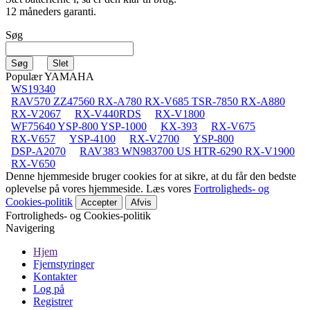
12 måneders garanti.
Søg
Populær YAMAHA
WS19340
RAV570 ZZ47560 RX-A780 RX-V685 TSR-7850 RX-A880
RX-V2067
RX-V440RDS
RX-V1800
WF75640 YSP-800 YSP-1000
KX-393
RX-V675
RX-V657
YSP-4100
RX-V2700
YSP-800
DSP-A2070
RAV383 WN983700 US HTR-6290 RX-V1900
RX-V650
Denne hjemmeside bruger cookies for at sikre, at du får den bedste
oplevelse på vores hjemmeside. Læs vores
Fortroligheds- og
Cookies-politik
Accepter
Afvis
Fortroligheds- og Cookies-politik
Navigering
Hjem
Fjernstyringer
Kontakter
Log på
Registrer