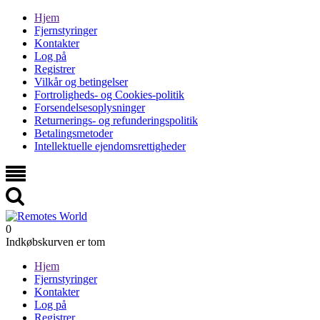
Hjem
Fjernstyringer
Kontakter
Log på
Registrer
Vilkår og betingelser
Fortroligheds- og Cookies-politik
Forsendelsesoplysninger
Returnerings- og refunderingspolitik
Betalingsmetoder
Intellektuelle ejendomsrettigheder
0
Indkøbskurven er tom
Hjem
Fjernstyringer
Kontakter
Log på
Registrer