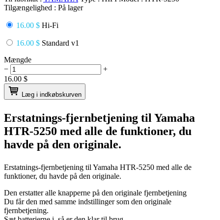
Tilgængelighed :
På lager
16.00 $
Hi-Fi
16.00 $
Standard v1
Mængde
−
+
16.00
$
Læg i indkøbskurven
Erstatnings-fjernbetjening til
Yamaha
HTR-5250
med alle de funktioner, du
havde på den originale.
Erstatnings-fjernbetjening til
Yamaha HTR-5250
med alle de
funktioner, du havde på den originale.
Den erstatter alle knapperne på den originale fjernbetjening
Du får den med samme indstillinger som den originale
fjernbetjening.
Sæt batterierne i, så er den klar til brug.