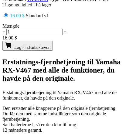
Tilgængelighed :
På lager
16.00 $
Standard v1
Mængde
−
+
16.00
$
Læg i indkøbskurven
Erstatnings-fjernbetjening til
Yamaha
RX-V467
med alle de funktioner, du
havde på den originale.
Erstatnings-fjernbetjening til
Yamaha RX-V467
med alle de
funktioner, du havde på den originale.
Den erstatter alle knapperne på den originale fjernbetjening
Du får den med samme indstillinger som den originale
fjernbetjening.
Sæt batterierne i, så er den klar til brug.
12 måneders garanti.