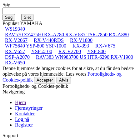
Søg
Populær YAMAHA
WS19340
RAV570 ZZ47560 RX-A780 RX-V685 TSR-7850 RX-A880
RX-V2067
RX-V440RDS
RX-V1800
WF75640 YSP-800 YSP-1000
KX-393
RX-V675
RX-V657
YSP-4100
RX-V2700
YSP-800
DSP-A2070
RAV383 WN983700 US HTR-6290 RX-V1900
RX-V650
Denne hjemmeside bruger cookies for at sikre, at du får den bedste
oplevelse på vores hjemmeside. Læs vores
Fortroligheds- og
Cookies-politik
Accepter
Afvis
Fortroligheds- og Cookies-politik
Navigering
Hjem
Fjernstyringer
Kontakter
Log på
Registrer
Support