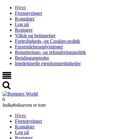
Hjem
Fjernstyringer
Kontakter
Log på
Registrer
Vilkår og betingelser
Fortroligheds- og Cookies-politik
Forsendelsesoplysninger
Returnerings- og refunderingspolitik
Betalingsmetoder
Intellektuelle ejendomsrettigheder
0
Indkøbskurven er tom
Hjem
Fjernstyringer
Kontakter
Log på
Registrer