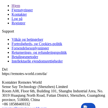
Hjem
Fjernstyringer
Kontakter
Log på
Registrer
Support
Vilkår og betingelser
Fortroligheds- og Cookies-politik
Forsendelsesoplysninger
Returnerings- og refunderingspolitik
Betalingsmetoder
Intellektuelle ejendomsrettigheder
Del
https://remotes-world.com/da/
Kontakter
Remotes World
Sense Say Technology (Shenzhen) Limited
Room A08, Floor 6th, Building 101, Shangbu Industrial Area, No.
3019 Huaqiang North Road, Futian District, Shenzhen, Guangdong
province, 518000, China
+86 18588469332