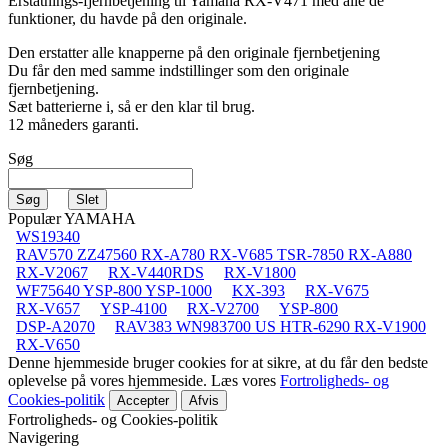
Erstatnings-fjernbetjening til
Yamaha RX-V471
med alle de
funktioner, du havde på den originale.
Den erstatter alle knapperne på den originale fjernbetjening
Du får den med samme indstillinger som den originale
fjernbetjening.
Sæt batterierne i, så er den klar til brug.
12 måneders garanti.
Søg
Populær YAMAHA
WS19340
RAV570 ZZ47560 RX-A780 RX-V685 TSR-7850 RX-A880
RX-V2067
RX-V440RDS
RX-V1800
WF75640 YSP-800 YSP-1000
KX-393
RX-V675
RX-V657
YSP-4100
RX-V2700
YSP-800
DSP-A2070
RAV383 WN983700 US HTR-6290 RX-V1900
RX-V650
Denne hjemmeside bruger cookies for at sikre, at du får den bedste
oplevelse på vores hjemmeside. Læs vores
Fortroligheds- og
Cookies-politik
Accepter
Afvis
Fortroligheds- og Cookies-politik
Navigering