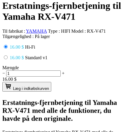
Erstatnings-fjernbetjening til
Yamaha RX-V471
Til fabrikat :
YAMAHA
Type :
HIFI
Model :
RX-V471
Tilgængelighed :
På lager
16.00 $
Hi-Fi
16.00 $
Standard v1
Mængde
−
+
16.00
$
Læg i indkøbskurven
Erstatnings-fjernbetjening til
Yamaha
RX-V471
med alle de funktioner, du
havde på den originale.