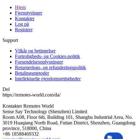
Hjem
Fjernstyringer
Kontakter
Log på
Registrer
Support
Vilkår og betingelser
Fortroligheds- og Cookies-politik
Forsendelsesoplysninger
Returnerings- og refunderingspolitik
Betalingsmetoder
Intellektuelle ejendomsrettigheder
Del
https://remotes-world.com/da/
Kontakter
Remotes World
Sense Say Technology (Shenzhen) Limited
Room A08, Floor 6th, Building 101, Shangbu Industrial Area, No.
3019 Huaqiang North Road, Futian District, Shenzhen, Guangdong
province, 518000, China
+86 18588469332