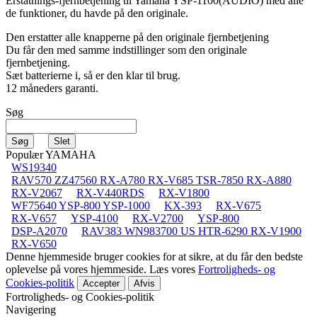
Erstatnings-fjernbetjening til
Yamaha YSP-1100(AUDIO)
med alle
de funktioner, du havde på den originale.
Den erstatter alle knapperne på den originale fjernbetjening
Du får den med samme indstillinger som den originale
fjernbetjening.
Sæt batterierne i, så er den klar til brug.
12 måneders garanti.
Søg
Populær YAMAHA
WS19340
RAV570 ZZ47560 RX-A780 RX-V685 TSR-7850 RX-A880
RX-V2067
RX-V440RDS
RX-V1800
WF75640 YSP-800 YSP-1000
KX-393
RX-V675
RX-V657
YSP-4100
RX-V2700
YSP-800
DSP-A2070
RAV383 WN983700 US HTR-6290 RX-V1900
RX-V650
Denne hjemmeside bruger cookies for at sikre, at du får den bedste
oplevelse på vores hjemmeside. Læs vores
Fortroligheds- og
Cookies-politik
Accepter
Afvis
Fortroligheds- og Cookies-politik
Navigering