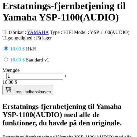
Erstatnings-fjernbetjening til
Yamaha YSP-1100(AUDIO)
Til fabrikat :
YAMAHA
Type :
HIFI
Model :
YSP-1100(AUDIO)
Tilgængelighed :
På lager
16.00 $
Hi-Fi
16.00 $
Standard v1
Mængde
−
+
16.00
$
Læg i indkøbskurven
Erstatnings-fjernbetjening til
Yamaha
YSP-1100(AUDIO)
med alle de
funktioner, du havde på den originale.