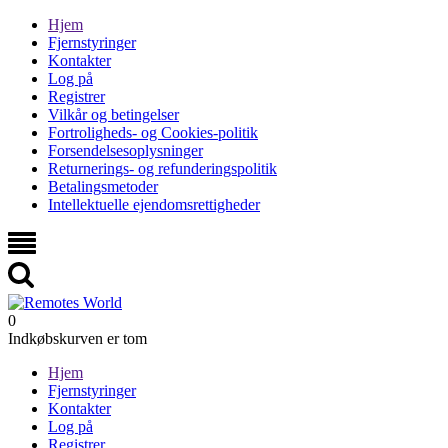
Hjem
Fjernstyringer
Kontakter
Log på
Registrer
Vilkår og betingelser
Fortroligheds- og Cookies-politik
Forsendelsesoplysninger
Returnerings- og refunderingspolitik
Betalingsmetoder
Intellektuelle ejendomsrettigheder
0
Indkøbskurven er tom
Hjem
Fjernstyringer
Kontakter
Log på
Registrer