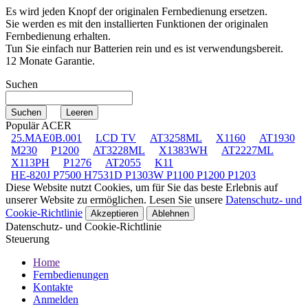
Es wird jeden Knopf der originalen Fernbedienung ersetzen.
Sie werden es mit den installierten Funktionen der originalen
Fernbedienung erhalten.
Tun Sie einfach nur Batterien rein und es ist verwendungsbereit.
12 Monate Garantie.
Suchen
Populär ACER
25.MAE0B.001
LCD TV
AT3258ML
X1160
AT1930
M230
P1200
AT3228ML
X1383WH
AT2227ML
X113PH
P1276
AT2055
K11
HE-820J P7500 H7531D P1303W P1100 P1200 P1203
Diese Website nutzt Cookies, um für Sie das beste Erlebnis auf
unserer Website zu ermöglichen. Lesen Sie unsere
Datenschutz- und
Cookie-Richtlinie
Akzeptieren
Ablehnen
Datenschutz- und Cookie-Richtlinie
Steuerung
Home
Fernbedienungen
Kontakte
Anmelden