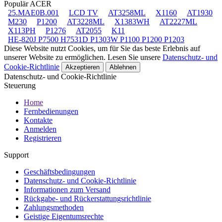
Populär ACER
25.MAE0B.001
LCD TV
AT3258ML
X1160
AT1930
M230
P1200
AT3228ML
X1383WH
AT2227ML
X113PH
P1276
AT2055
K11
HE-820J P7500 H7531D P1303W P1100 P1200 P1203
Diese Website nutzt Cookies, um für Sie das beste Erlebnis auf
unserer Website zu ermöglichen. Lesen Sie unsere
Datenschutz- und
Cookie-Richtlinie
Akzeptieren
Ablehnen
Datenschutz- und Cookie-Richtlinie
Steuerung
Home
Fernbedienungen
Kontakte
Anmelden
Registrieren
Support
Geschäftsbedingungen
Datenschutz- und Cookie-Richtlinie
Informationen zum Versand
Rückgabe- und Rückerstattungsrichtlinie
Zahlungsmethoden
Geistige Eigentumsrechte