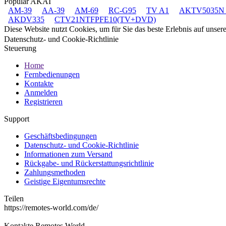
Populär AKAI
AM-39
AA-39
AM-69
RC-G95
TV A1
AKTV5035N
AKDV335
CTV21NTFPFE10(TV+DVD)
Diese Website nutzt Cookies, um für Sie das beste Erlebnis auf unse
Datenschutz- und Cookie-Richtlinie
Steuerung
Home
Fernbedienungen
Kontakte
Anmelden
Registrieren
Support
Geschäftsbedingungen
Datenschutz- und Cookie-Richtlinie
Informationen zum Versand
Rückgabe- und Rückerstattungsrichtlinie
Zahlungsmethoden
Geistige Eigentumsrechte
Teilen
https://remotes-world.com/de/
Kontakte
Remotes World