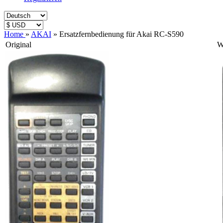
Home
»
AKAI
»
Ersatzfernbedienung für Akai RC-S590
Original
W