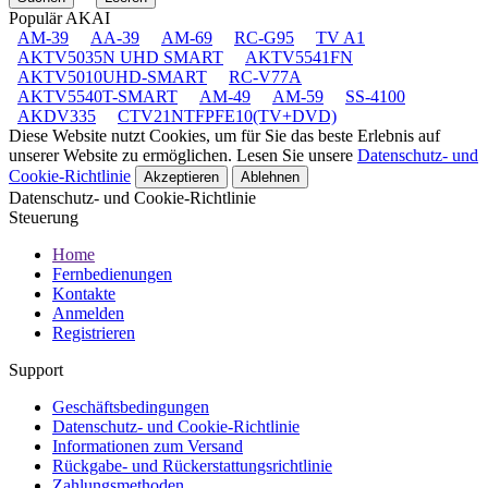
Populär AKAI
AM-39
AA-39
AM-69
RC-G95
TV A1
AKTV5035N UHD SMART
AKTV5541FN
AKTV5010UHD-SMART
RC-V77A
AKTV5540T-SMART
AM-49
AM-59
SS-4100
AKDV335
CTV21NTFPFE10(TV+DVD)
Diese Website nutzt Cookies, um für Sie das beste Erlebnis auf
unserer Website zu ermöglichen. Lesen Sie unsere
Datenschutz- und
Cookie-Richtlinie
Akzeptieren
Ablehnen
Datenschutz- und Cookie-Richtlinie
Steuerung
Home
Fernbedienungen
Kontakte
Anmelden
Registrieren
Support
Geschäftsbedingungen
Datenschutz- und Cookie-Richtlinie
Informationen zum Versand
Rückgabe- und Rückerstattungsrichtlinie
Zahlungsmethoden