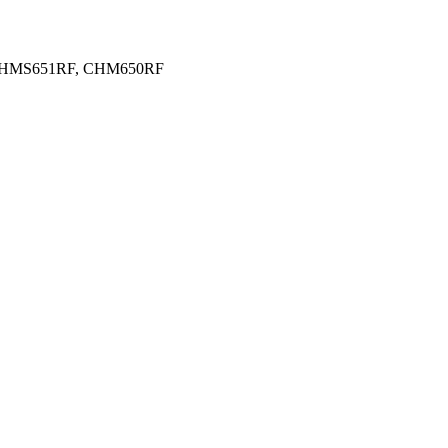
F, CHMS651RF, CHM650RF