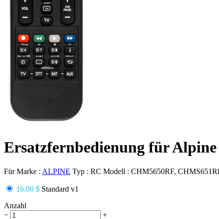
Ersatzfernbedienung für Al
Für Marke :
ALPINE
Typ :
RC
Modell :
CHM5650RF, CHMS651R
16.00 $
Standard v1
Anzahl
−
+