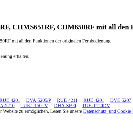
0RF, CHMS651RF, CHM650RF
mit all den
650RF
mit all den Funktionen der originalen Fernbedienung.
ienung erhalten.
RUE-4201
DVA-5205/P
RUE-4211
RUE-4201
DVE-5207
A-5210
TUE-T150TV
DHA-S690
TUE-T150DV
rer Website zu ermöglichen. Lesen Sie unsere
Datenschutz- und Cookie-R