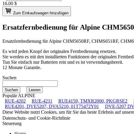
16.00
$
Zum Einkaufswagen hinzufügen
Ersatzfernbedienung für
Alpine CHM565
Ersatzfernbedienung für
Alpine CHM5650RF, CHMS651RF, CHM
Es wird jeden Knopf der originalen Fernbedienung ersetzen.
Sie werden es mit den installierten Funktionen der originalen Fernbed
Tun Sie einfach nur Batterien rein und es ist verwendungsbereit.
12 Monate Garantie.
Suchen
Populär ALPINE
RUE-4202
RUE-4211
RUE4159, TMXR2000, PKGRSE2
RUE4201, DVE5207, DVA5210, 01T75472Y01
DVE-5207 DV
Diese Website nutzt Cookies, um für Sie das beste Erlebnis auf unse
Datenschutz- und Cookie-Richtlinie
Steuerung
Home