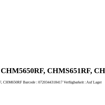
pine CHM5650RF, CHMS651RF, 
F, CHM650RF
Barcode :
0720344318417
Verfügbarkeit :
Auf Lager