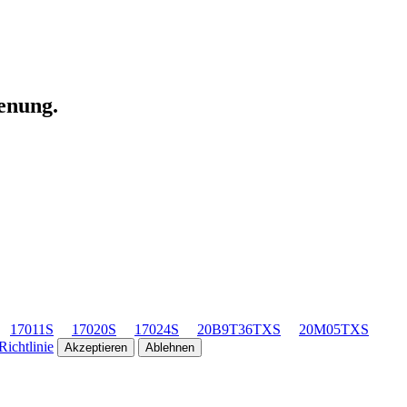
ienung.
17011S
17020S
17024S
20B9T36TXS
20M05TXS
ichtlinie
Akzeptieren
Ablehnen