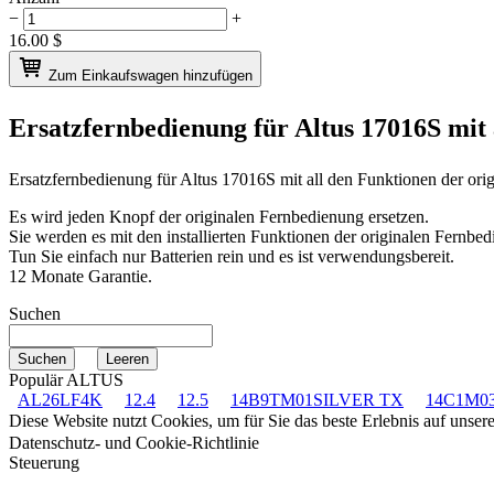
−
+
16.00
$
Zum Einkaufswagen hinzufügen
Ersatzfernbedienung für
Altus 17016S
mit
Ersatzfernbedienung für
Altus 17016S
mit all den Funktionen der ori
Es wird jeden Knopf der originalen Fernbedienung ersetzen.
Sie werden es mit den installierten Funktionen der originalen Fernbed
Tun Sie einfach nur Batterien rein und es ist verwendungsbereit.
12 Monate Garantie.
Suchen
Populär ALTUS
AL26LF4K
12.4
12.5
14B9TM01SILVER TX
14C1M0
Diese Website nutzt Cookies, um für Sie das beste Erlebnis auf unse
Datenschutz- und Cookie-Richtlinie
Steuerung