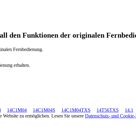
 all den Funktionen der originalen Fernbed
ginalen Fernbedienung.
ienung erhalten.
3
14C1M04
14C1M04S
14C1M04TXS
14T56TXS
14.1
rer Website zu ermöglichen. Lesen Sie unsere
Datenschutz- und Cookie-R