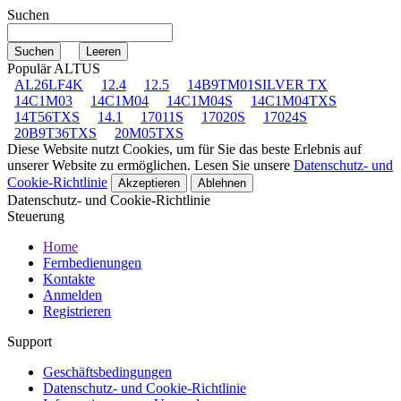
Suchen
Populär ALTUS
AL26LF4K
12.4
12.5
14B9TM01SILVER TX
14C1M03
14C1M04
14C1M04S
14C1M04TXS
14T56TXS
14.1
17011S
17020S
17024S
20B9T36TXS
20M05TXS
Diese Website nutzt Cookies, um für Sie das beste Erlebnis auf
unserer Website zu ermöglichen. Lesen Sie unsere
Datenschutz- und
Cookie-Richtlinie
Akzeptieren
Ablehnen
Datenschutz- und Cookie-Richtlinie
Steuerung
Home
Fernbedienungen
Kontakte
Anmelden
Registrieren
Support
Geschäftsbedingungen
Datenschutz- und Cookie-Richtlinie