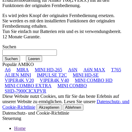
Ersatzfernbedienung für
Amiko T60(2VERS.)
mit all den
Funktionen der originalen Fernbedienung.
Es wird jeden Knopf der originalen Fernbedienung ersetzen.
Sie werden es mit den installierten Funktionen der originalen
Fernbedienung erhalten.
Tun Sie einfach nur Batterien rein und es ist verwendungsbereit.
12 Monate Garantie.
Suchen
Populär AMIKO
A6
MIRA
MINI HD-265
A6N
A6N MAX
T765
ALIEN MINI
IMPULSE T2C
MINI HD-SE
VIPER4K V20
VIPER4K V40
MINI COMBO HD
MINI COMBO EXTRA
MINI COMBO
SHD-7900CICXPVR
Diese Website nutzt Cookies, um für Sie das beste Erlebnis auf
unserer Website zu ermöglichen. Lesen Sie unsere
Datenschutz- und
Cookie-Richtlinie
Akzeptieren
Ablehnen
Datenschutz- und Cookie-Richtlinie
Steuerung
Home