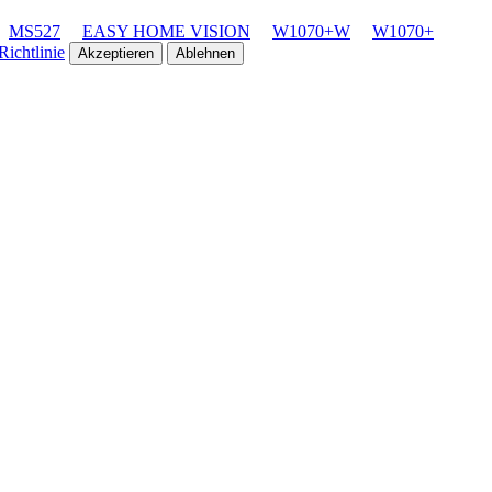
MS527
EASY HOME VISION
W1070+W
W1070+
ichtlinie
Akzeptieren
Ablehnen