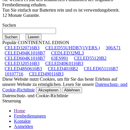
Fernbedienung erhalten.
Tun Sie einfach nur Batterien rein und es ist verwendungsbereit.
12 Monate Garantie.
Suchen
Populär CONTINENTAL EDISON
CELED320716B3
CELED55UHDB7(1VERS.)
306A71
CELED494K1018B7
CEDLED32ML3
CELED604K1018B7
63ES991
CELED55120B2
CELED320516B3
CELED40K0116B3
CELED48S0616B3
CELED4018B2
CELED651116B7
10107716
CELED490116B3
Diese Website nutzt Cookies, um für Sie das beste Erlebnis auf
unserer Website zu ermöglichen. Lesen Sie unsere
Datenschutz- und
Cookie-Richtlinie
Akzeptieren
Ablehnen
Datenschutz- und Cookie-Richtlinie
Steuerung
Home
Fernbedienungen
Kontakte
Anmelden