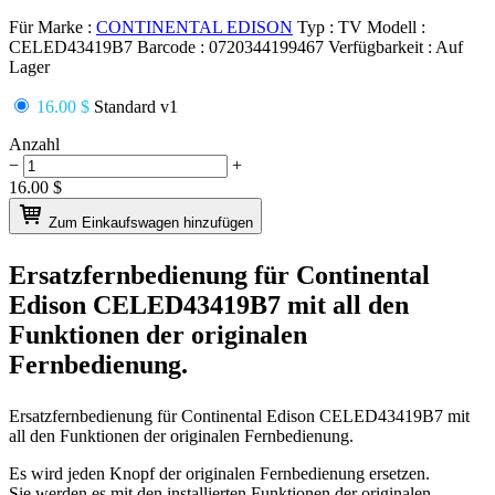
Für Marke :
CONTINENTAL EDISON
Typ :
TV
Modell :
CELED43419B7
Barcode :
0720344199467
Verfügbarkeit :
Auf
Lager
16.00 $
Standard v1
Anzahl
−
+
16.00
$
Zum Einkaufswagen hinzufügen
Ersatzfernbedienung für
Continental
Edison CELED43419B7
mit all den
Funktionen der originalen
Fernbedienung.
Ersatzfernbedienung für
Continental Edison CELED43419B7
mit
all den Funktionen der originalen Fernbedienung.
Es wird jeden Knopf der originalen Fernbedienung ersetzen.
Sie werden es mit den installierten Funktionen der originalen