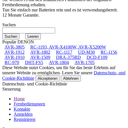
Fernbedienung erhalten.
Tun Sie einfach nur Batterien rein und es ist verwendungsbereit.
12 Monate Garantie.
Suchen
Populär DENON
AVR-3805
RC-1193, AVR-X4100W, AVR-X5200W
AVR-1912
AVR-1802
RC-1117
UD-M30
RC-1156
AVR-1910
AVR-1509
DRA-375RD
DCD-F109
RC-970
DHT-FS5
AVR-1804
AVR-1705
Diese Website nutzt Cookies, um für Sie das beste Erlebnis auf
unserer Website zu ermöglichen. Lesen Sie unsere
Datenschutz- und
Cookie-Richtlinie
Akzeptieren
Ablehnen
Datenschutz- und Cookie-Richtlinie
Steuerung
Home
Fernbedienungen
Kontakte
Anmelden
Registrieren