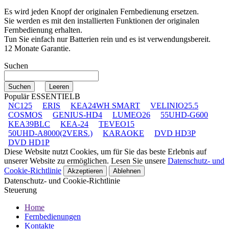
Es wird jeden Knopf der originalen Fernbedienung ersetzen.
Sie werden es mit den installierten Funktionen der originalen
Fernbedienung erhalten.
Tun Sie einfach nur Batterien rein und es ist verwendungsbereit.
12 Monate Garantie.
Suchen
Populär ESSENTIELB
NC125
ERIS
KEA24WH SMART
VELINIO25.5
COSMOS
GENIUS-HD4
LUMEO26
55UHD-G600
KEA39BLC
KEA-24
TEVEO15
50UHD-A8000(2VERS.)
KARAOKE
DVD HD3P
DVD HD1P
Diese Website nutzt Cookies, um für Sie das beste Erlebnis auf
unserer Website zu ermöglichen. Lesen Sie unsere
Datenschutz- und
Cookie-Richtlinie
Akzeptieren
Ablehnen
Datenschutz- und Cookie-Richtlinie
Steuerung
Home
Fernbedienungen
Kontakte