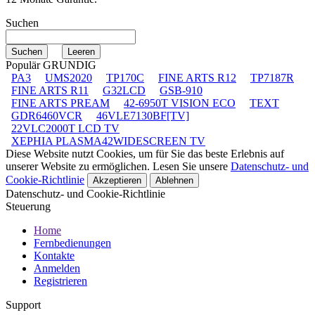
Suchen
Populär GRUNDIG
PA3
UMS2020
TP170C
FINE ARTS R12
TP7187R
FINE ARTS R11
G32LCD
GSB-910
FINE ARTS PREAM
42-6950T VISION ECO
TEXT
GDR6460VCR
46VLE7130BF[TV]
22VLC2000T LCD TV
XEPHIA PLASMA42WIDESCREEN TV
Diese Website nutzt Cookies, um für Sie das beste Erlebnis auf
unserer Website zu ermöglichen. Lesen Sie unsere
Datenschutz- und
Cookie-Richtlinie
Akzeptieren
Ablehnen
Datenschutz- und Cookie-Richtlinie
Steuerung
Home
Fernbedienungen
Kontakte
Anmelden
Registrieren
Support