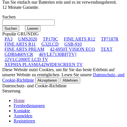
Tun Sie einfach nur Batterien rein und es ist verwendungsbereit.
12 Monate Garantie.
Suchen
Populär GRUNDIG
PA3
UMS2020
TP170C
FINE ARTS R12
TP7187R
FINE ARTS R11
G32LCD
GSB-910
FINE ARTS PREAM
42-6950T VISION ECO
TEXT
GDR6460VCR
46VLE7130BF[TV]
22VLC2000T LCD TV
XEPHIA PLASMA42WIDESCREEN TV
Diese Website nutzt Cookies, um für Sie das beste Erlebnis auf
unserer Website zu ermöglichen. Lesen Sie unsere
Datenschutz- und
Cookie-Richtlinie
Akzeptieren
Ablehnen
Datenschutz- und Cookie-Richtlinie
Steuerung
Home
Fernbedienungen
Kontakte
Anmelden
Registrieren