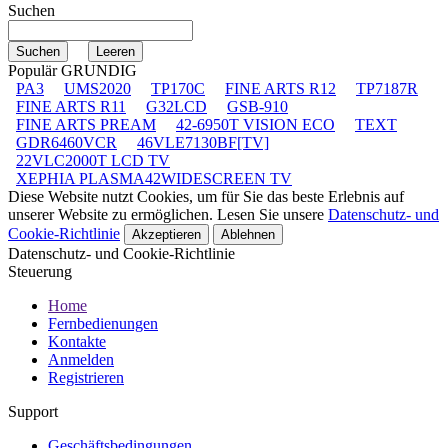
Suchen
Populär GRUNDIG
PA3
UMS2020
TP170C
FINE ARTS R12
TP7187R
FINE ARTS R11
G32LCD
GSB-910
FINE ARTS PREAM
42-6950T VISION ECO
TEXT
GDR6460VCR
46VLE7130BF[TV]
22VLC2000T LCD TV
XEPHIA PLASMA42WIDESCREEN TV
Diese Website nutzt Cookies, um für Sie das beste Erlebnis auf
unserer Website zu ermöglichen. Lesen Sie unsere
Datenschutz- und
Cookie-Richtlinie
Akzeptieren
Ablehnen
Datenschutz- und Cookie-Richtlinie
Steuerung
Home
Fernbedienungen
Kontakte
Anmelden
Registrieren
Support
Geschäftsbedingungen