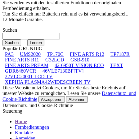
Sie werden es mit den installierten Funktionen der originalen
Fernbedienung erhalten.
Tun Sie einfach nur Batterien rein und es ist verwendungsbereit.
12 Monate Garantie.
Suchen
Populär GRUNDIG
PA3
UMS2020
TP170C
FINE ARTS R12
TP7187R
FINE ARTS R11
G32LCD
GSB-910
FINE ARTS PREAM
42-6950T VISION ECO
TEXT
GDR6460VCR
46VLE7130BF[TV]
22VLC2000T LCD TV
XEPHIA PLASMA42WIDESCREEN TV
Diese Website nutzt Cookies, um für Sie das beste Erlebnis auf
unserer Website zu ermöglichen. Lesen Sie unsere
Datenschutz- und
Cookie-Richtlinie
Akzeptieren
Ablehnen
Datenschutz- und Cookie-Richtlinie
Steuerung
Home
Fernbedienungen
Kontakte
Anmelden