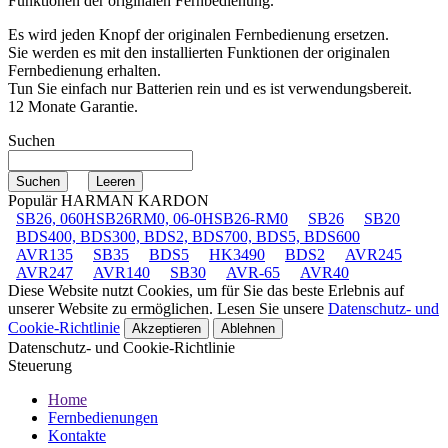
Funktionen der originalen Fernbedienung.
Es wird jeden Knopf der originalen Fernbedienung ersetzen.
Sie werden es mit den installierten Funktionen der originalen
Fernbedienung erhalten.
Tun Sie einfach nur Batterien rein und es ist verwendungsbereit.
12 Monate Garantie.
Suchen
Populär HARMAN KARDON
SB26, 060HSB26RM0, 06-0HSB26-RM0
SB26
SB20
BDS400, BDS300, BDS2, BDS700, BDS5, BDS600
AVR135
SB35
BDS5
HK3490
BDS2
AVR245
AVR247
AVR140
SB30
AVR-65
AVR40
Diese Website nutzt Cookies, um für Sie das beste Erlebnis auf
unserer Website zu ermöglichen. Lesen Sie unsere
Datenschutz- und
Cookie-Richtlinie
Akzeptieren
Ablehnen
Datenschutz- und Cookie-Richtlinie
Steuerung
Home
Fernbedienungen
Kontakte