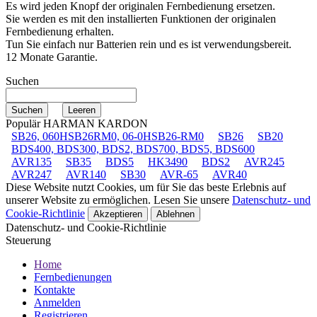
Es wird jeden Knopf der originalen Fernbedienung ersetzen.
Sie werden es mit den installierten Funktionen der originalen
Fernbedienung erhalten.
Tun Sie einfach nur Batterien rein und es ist verwendungsbereit.
12 Monate Garantie.
Suchen
Populär HARMAN KARDON
SB26, 060HSB26RM0, 06-0HSB26-RM0
SB26
SB20
BDS400, BDS300, BDS2, BDS700, BDS5, BDS600
AVR135
SB35
BDS5
HK3490
BDS2
AVR245
AVR247
AVR140
SB30
AVR-65
AVR40
Diese Website nutzt Cookies, um für Sie das beste Erlebnis auf
unserer Website zu ermöglichen. Lesen Sie unsere
Datenschutz- und
Cookie-Richtlinie
Akzeptieren
Ablehnen
Datenschutz- und Cookie-Richtlinie
Steuerung
Home
Fernbedienungen
Kontakte
Anmelden
Registrieren