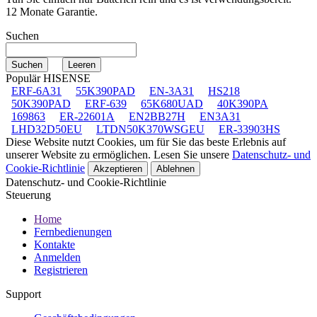
12 Monate Garantie.
Suchen
Populär HISENSE
ERF-6A31
55K390PAD
EN-3A31
HS218
50K390PAD
ERF-639
65K680UAD
40K390PA
169863
ER-22601A
EN2BB27H
EN3A31
LHD32D50EU
LTDN50K370WSGEU
ER-33903HS
Diese Website nutzt Cookies, um für Sie das beste Erlebnis auf
unserer Website zu ermöglichen. Lesen Sie unsere
Datenschutz- und
Cookie-Richtlinie
Akzeptieren
Ablehnen
Datenschutz- und Cookie-Richtlinie
Steuerung
Home
Fernbedienungen
Kontakte
Anmelden
Registrieren
Support