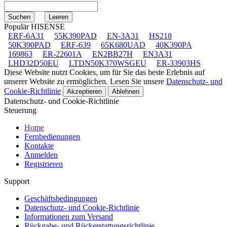
Populär HISENSE
ERF-6A31
55K390PAD
EN-3A31
HS218
50K390PAD
ERF-639
65K680UAD
40K390PA
169863
ER-22601A
EN2BB27H
EN3A31
LHD32D50EU
LTDN50K370WSGEU
ER-33903HS
Diese Website nutzt Cookies, um für Sie das beste Erlebnis auf
unserer Website zu ermöglichen. Lesen Sie unsere
Datenschutz- und
Cookie-Richtlinie
Akzeptieren
Ablehnen
Datenschutz- und Cookie-Richtlinie
Steuerung
Home
Fernbedienungen
Kontakte
Anmelden
Registrieren
Support
Geschäftsbedingungen
Datenschutz- und Cookie-Richtlinie
Informationen zum Versand
Rückgabe- und Rückerstattungsrichtlinie