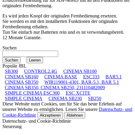
Ersatzfernbedienung für
Jbl SDP-40HD
mit all den Funktionen der
originalen Fernbedienung.
Es wird jeden Knopf der originalen Fernbedienung ersetzen.
Sie werden es mit den installierten Funktionen der originalen
Fernbedienung erhalten.
Tun Sie einfach nur Batterien rein und es ist verwendungsbereit.
12 Monate Garantie.
Suchen
Populär JBL
SB300
CONTROL2.4G
CINEMA SB100
CINEMA SB160
CINEMA BASE
ESC333
BAR5.1
CINEMA SB350
WIR119001-4301, BAR-5.1, BAR 5.1
CINEMA SB350, CINEMA SB250, 231110482009
SIMPLE CINEMA ESC300
ESC XCITE
SIMPLE CINEMA
CINEMA SB230
SB250
Diese Website nutzt Cookies, um für Sie das beste Erlebnis auf
unserer Website zu ermöglichen. Lesen Sie unsere
Datenschutz- und
Cookie-Richtlinie
Akzeptieren
Ablehnen
Datenschutz- und Cookie-Richtlinie
Steuerung