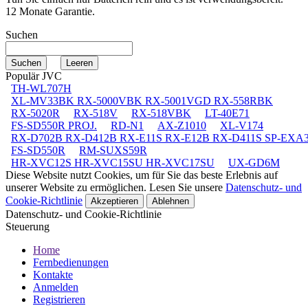
12 Monate Garantie.
Suchen
Populär JVC
TH-WL707H
XL-MV33BK RX-5000VBK RX-5001VGD RX-558RBK
RX-5020R
RX-518V
RX-518VBK
LT-40E71
FS-SD550R PROJ.
RD-N1
AX-Z1010
XL-V174
RX-D702B RX-D412B RX-E11S RX-E12B RX-D411S SP-EXA
FS-SD550R
RM-SUXS59R
HR-XVC12S HR-XVC15SU HR-XVC17SU
UX-GD6M
Diese Website nutzt Cookies, um für Sie das beste Erlebnis auf
unserer Website zu ermöglichen. Lesen Sie unsere
Datenschutz- und
Cookie-Richtlinie
Akzeptieren
Ablehnen
Datenschutz- und Cookie-Richtlinie
Steuerung
Home
Fernbedienungen
Kontakte
Anmelden
Registrieren