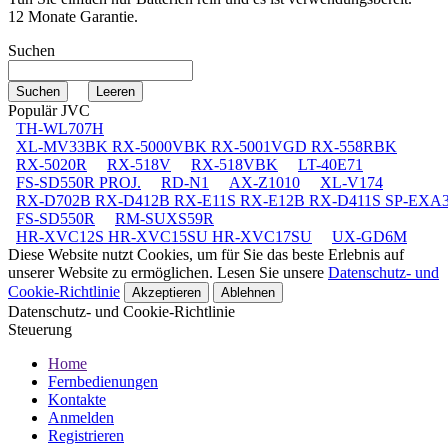
12 Monate Garantie.
Suchen
Populär JVC
TH-WL707H
XL-MV33BK RX-5000VBK RX-5001VGD RX-558RBK
RX-5020R
RX-518V
RX-518VBK
LT-40E71
FS-SD550R PROJ.
RD-N1
AX-Z1010
XL-V174
RX-D702B RX-D412B RX-E11S RX-E12B RX-D411S SP-EXA
FS-SD550R
RM-SUXS59R
HR-XVC12S HR-XVC15SU HR-XVC17SU
UX-GD6M
Diese Website nutzt Cookies, um für Sie das beste Erlebnis auf
unserer Website zu ermöglichen. Lesen Sie unsere
Datenschutz- und
Cookie-Richtlinie
Akzeptieren
Ablehnen
Datenschutz- und Cookie-Richtlinie
Steuerung
Home
Fernbedienungen
Kontakte
Anmelden
Registrieren