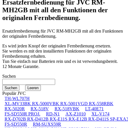
Ersatzfernbedienung für
JVC RM-
MH2GB
mit all den Funktionen der
originalen Fernbedienung.
Ersatzfernbedienung für
JVC RM-MH2GB
mit all den Funktionen
der originalen Fernbedienung.
Es wird jeden Knopf der originalen Fernbedienung ersetzen.
Sie werden es mit den installierten Funktionen der originalen
Fernbedienung erhalten.
Tun Sie einfach nur Batterien rein und es ist verwendungsbereit.
12 Monate Garantie.
Suchen
Populär JVC
TH-WL707H
XL-MV33BK RX-5000VBK RX-5001VGD RX-558RBK
RX-5020R
RX-518V
RX-518VBK
LT-40E71
FS-SD550R PROJ.
RD-N1
AX-Z1010
XL-V174
RX-D702B RX-D412B RX-E11S RX-E12B RX-D411S SP-EXA
FS-SD550R
RM-SUXS59R