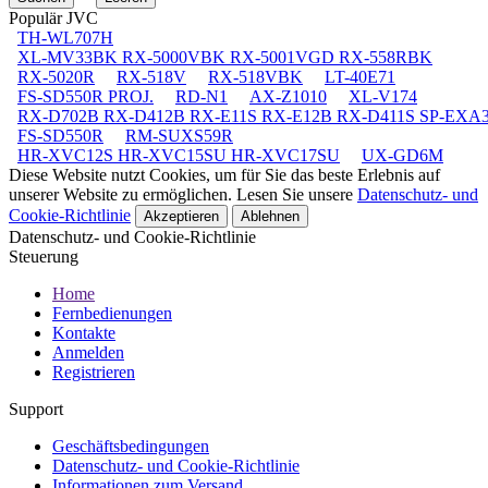
Populär JVC
TH-WL707H
XL-MV33BK RX-5000VBK RX-5001VGD RX-558RBK
RX-5020R
RX-518V
RX-518VBK
LT-40E71
FS-SD550R PROJ.
RD-N1
AX-Z1010
XL-V174
RX-D702B RX-D412B RX-E11S RX-E12B RX-D411S SP-EXA
FS-SD550R
RM-SUXS59R
HR-XVC12S HR-XVC15SU HR-XVC17SU
UX-GD6M
Diese Website nutzt Cookies, um für Sie das beste Erlebnis auf
unserer Website zu ermöglichen. Lesen Sie unsere
Datenschutz- und
Cookie-Richtlinie
Akzeptieren
Ablehnen
Datenschutz- und Cookie-Richtlinie
Steuerung
Home
Fernbedienungen
Kontakte
Anmelden
Registrieren
Support
Geschäftsbedingungen
Datenschutz- und Cookie-Richtlinie
Informationen zum Versand