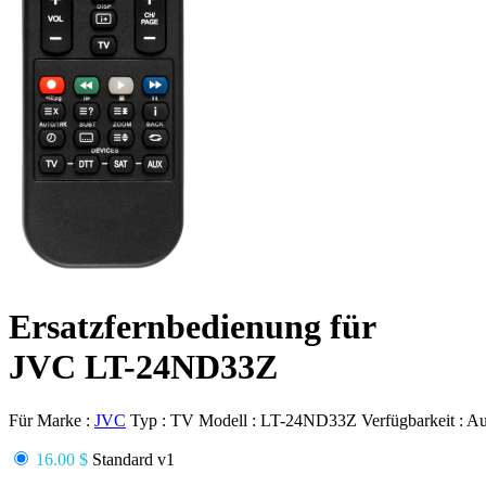
Ersatzfernbedienung für
JVC LT-24ND33Z
Für Marke :
JVC
Typ :
TV
Modell :
LT-24ND33Z
Verfügbarkeit :
Au
16.00 $
Standard v1