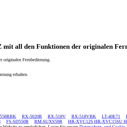
Z
mit all den Funktionen der originalen Fe
er originalen Fernbedienung.
ienung erhalten.
-558RBK
RX-5020R
RX-518V
RX-518VBK
LT-40E71
3
FS-SD550R
RM-SUXS59R
HR-XVC12S HR-XVC15SU 
rer Website zu ermöglichen. Lesen Sie unsere
Datenschutz- und Cookie-R