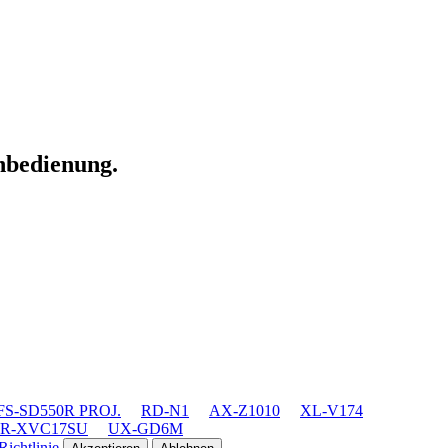
rnbedienung.
FS-SD550R PROJ.
RD-N1
AX-Z1010
XL-V174
HR-XVC17SU
UX-GD6M
ichtlinie