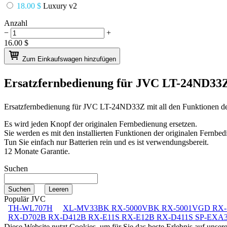
18.00 $
Luxury v2
Anzahl
−
+
16.00
$
Zum Einkaufswagen hinzufügen
Ersatzfernbedienung für
JVC LT-24ND33
Ersatzfernbedienung für
JVC LT-24ND33Z
mit all den Funktionen d
Es wird jeden Knopf der originalen Fernbedienung ersetzen.
Sie werden es mit den installierten Funktionen der originalen Fernbed
Tun Sie einfach nur Batterien rein und es ist verwendungsbereit.
12 Monate Garantie.
Suchen
Populär JVC
TH-WL707H
XL-MV33BK RX-5000VBK RX-5001VGD RX
RX-D702B RX-D412B RX-E11S RX-E12B RX-D411S SP-EXA
Diese Website nutzt Cookies, um für Sie das beste Erlebnis auf unse