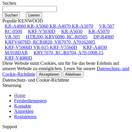
Suchen
Populär KENWOOD
KR-A4060 KR-A5060 KR-A4070 KR-A5070
VR-507
RC-0500
KRF-V5030D
KR-A5030
KR-A5070
VR-505
HTB200, KRV6090, RC-R0505
DP-R4060
KRFV6070D, RCR0820, VR7070, A70162005
KRF-V5060D VR-615 KRF-V5560D
KRF-A4030
M-918DAB
KRV7070, RC-R0704, A70-1008-15
KRF-V4080D
Diese Website nutzt Cookies, um für Sie das beste Erlebnis auf
unserer Website zu ermöglichen. Lesen Sie unsere
Datenschutz- und
Cookie-Richtlinie
Akzeptieren
Ablehnen
Datenschutz- und Cookie-Richtlinie
Steuerung
Home
Fernbedienungen
Kontakte
Anmelden
Registrieren
Support