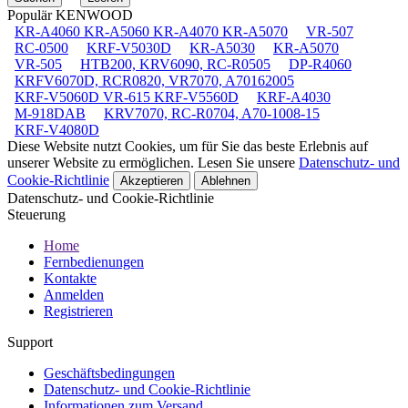
Populär KENWOOD
KR-A4060 KR-A5060 KR-A4070 KR-A5070
VR-507
RC-0500
KRF-V5030D
KR-A5030
KR-A5070
VR-505
HTB200, KRV6090, RC-R0505
DP-R4060
KRFV6070D, RCR0820, VR7070, A70162005
KRF-V5060D VR-615 KRF-V5560D
KRF-A4030
M-918DAB
KRV7070, RC-R0704, A70-1008-15
KRF-V4080D
Diese Website nutzt Cookies, um für Sie das beste Erlebnis auf
unserer Website zu ermöglichen. Lesen Sie unsere
Datenschutz- und
Cookie-Richtlinie
Akzeptieren
Ablehnen
Datenschutz- und Cookie-Richtlinie
Steuerung
Home
Fernbedienungen
Kontakte
Anmelden
Registrieren
Support
Geschäftsbedingungen
Datenschutz- und Cookie-Richtlinie
Informationen zum Versand