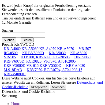
Es wird jeden Knopf der originalen Fernbedienung ersetzen.
Sie werden es mit den installierten Funktionen der originalen
Fernbedienung erhalten.
Tun Sie einfach nur Batterien rein und es ist verwendungsbereit.
12 Monate Garantie.
Suchen
Populär KENWOOD
KR-A4060 KR-A5060 KR-A4070 KR-A5070
VR-507
RC-0500
KRF-V5030D
KR-A5030
KR-A5070
VR-505
HTB200, KRV6090, RC-R0505
DP-R4060
KRFV6070D, RCR0820, VR7070, A70162005
KRF-V5060D VR-615 KRF-V5560D
KRF-A4030
M-918DAB
KRV7070, RC-R0704, A70-1008-15
KRF-V4080D
Diese Website nutzt Cookies, um für Sie das beste Erlebnis auf
unserer Website zu ermöglichen. Lesen Sie unsere
Datenschutz- und
Cookie-Richtlinie
Akzeptieren
Ablehnen
Datenschutz- und Cookie-Richtlinie
Steuerung
Home