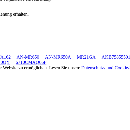
ienung erhalten.
FA162
AN-MR650
AN-MR650A
MR21GA
AKB7585550
80QY
6710CMAQ05F
rer Website zu ermöglichen. Lesen Sie unsere
Datenschutz- und Cookie-R