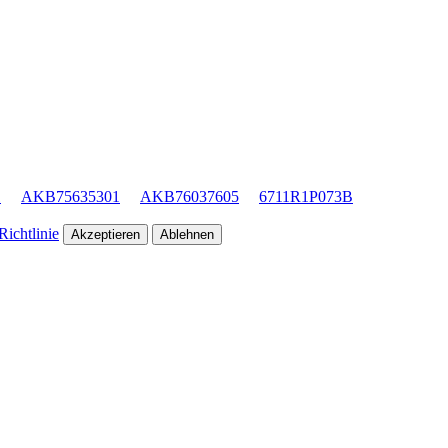
1
AKB75635301
AKB76037605
6711R1P073B
ichtlinie
Akzeptieren
Ablehnen