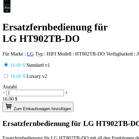
Ersatzfernbedienung für
LG HT902TB-DO
Für Marke :
LG
Typ :
HIFI
Modell :
HT902TB-DO
Verfügbarkeit :
A
16.00 $
Standard v1
18.00 $
Luxury v2
Anzahl
−
+
16.00
$
Zum Einkaufswagen hinzufügen
Ersatzfernbedienung für
LG HT902TB-D
Ersatzfernbedienung für
LG HT902TB-DO
mit all den Funktionen d