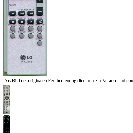
Das Bild der originalen Fernbedienung dient nur zur Veranschaulich