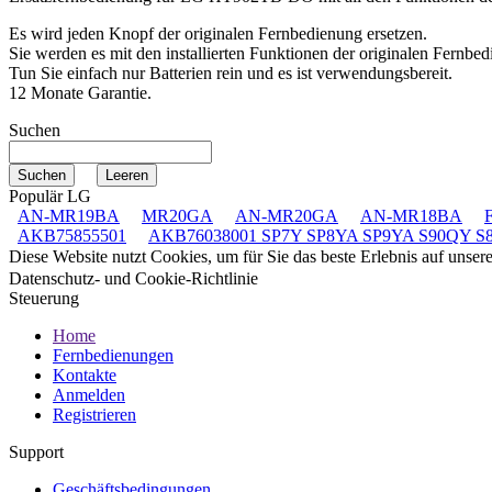
Es wird jeden Knopf der originalen Fernbedienung ersetzen.
Sie werden es mit den installierten Funktionen der originalen Fernbed
Tun Sie einfach nur Batterien rein und es ist verwendungsbereit.
12 Monate Garantie.
Suchen
Populär LG
AN-MR19BA
MR20GA
AN-MR20GA
AN-MR18BA
AKB75855501
AKB76038001 SP7Y SP8YA SP9YA S90QY S
Diese Website nutzt Cookies, um für Sie das beste Erlebnis auf unse
Datenschutz- und Cookie-Richtlinie
Steuerung
Home
Fernbedienungen
Kontakte
Anmelden
Registrieren
Support
Geschäftsbedingungen