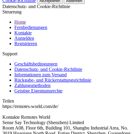
Cookie-Richtlinie
Akzeptieren
Ablehnen
Datenschutz- und Cookie-Richtlinie
Steuerung
Home
Fernbedienungen
Kontakte
Anmelden
Registrieren
Support
Geschäftsbedingungen
Datenschutz- und Cookie-Richtlinie
Informationen zum Versand
Rückgabe- und Rückerstattungsrichtlinie
Zahlungsmethoden
Geistige Eigentumsrechte
Teilen
https://remotes-world.com/de/
Kontakte
Remotes World
Sense Say Technology (Shenzhen) Limited
Room A08, Floor 6th, Building 101, Shangbu Industrial Area, No.
3019 Huaqiang North Road, Futian District, Shenzhen, Guangdong