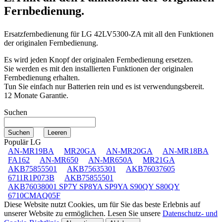
Fernbedienung.
Ersatzfernbedienung für
LG 42LV5300-ZA
mit all den Funktionen
der originalen Fernbedienung.
Es wird jeden Knopf der originalen Fernbedienung ersetzen.
Sie werden es mit den installierten Funktionen der originalen
Fernbedienung erhalten.
Tun Sie einfach nur Batterien rein und es ist verwendungsbereit.
12 Monate Garantie.
Suchen
Populär LG
AN-MR19BA
MR20GA
AN-MR20GA
AN-MR18BA
FA162
AN-MR650
AN-MR650A
MR21GA
AKB75855501
AKB75635301
AKB76037605
6711R1P073B
AKB75855501
AKB76038001 SP7Y SP8YA SP9YA S90QY S80QY
6710CMAQ05F
Diese Website nutzt Cookies, um für Sie das beste Erlebnis auf
unserer Website zu ermöglichen. Lesen Sie unsere
Datenschutz- und