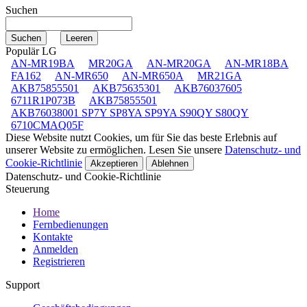
Suchen
Populär LG
AN-MR19BA
MR20GA
AN-MR20GA
AN-MR18BA
FA162
AN-MR650
AN-MR650A
MR21GA
AKB75855501
AKB75635301
AKB76037605
6711R1P073B
AKB75855501
AKB76038001 SP7Y SP8YA SP9YA S90QY S80QY
6710CMAQ05F
Diese Website nutzt Cookies, um für Sie das beste Erlebnis auf
unserer Website zu ermöglichen. Lesen Sie unsere
Datenschutz- und
Cookie-Richtlinie
Akzeptieren
Ablehnen
Datenschutz- und Cookie-Richtlinie
Steuerung
Home
Fernbedienungen
Kontakte
Anmelden
Registrieren
Support