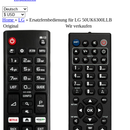
Home
»
LG
»
Ersatzfernbedienung für LG 50UK6300LLB
Original
Wir verkaufen