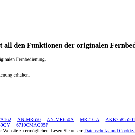
t all den Funktionen der originalen Fernbe
riginalen Fernbedienung.
ienung erhalten.
FA162
AN-MR650
AN-MR650A
MR21GA
AKB7585550
80QY
6710CMAQ05F
rer Website zu ermöglichen. Lesen Sie unsere
Datenschutz- und Cookie-R