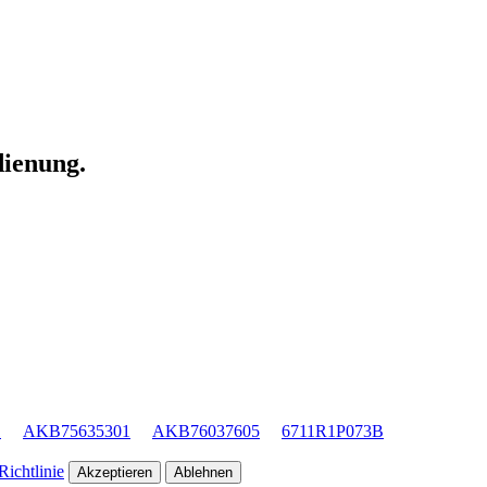
dienung.
1
AKB75635301
AKB76037605
6711R1P073B
ichtlinie
Akzeptieren
Ablehnen