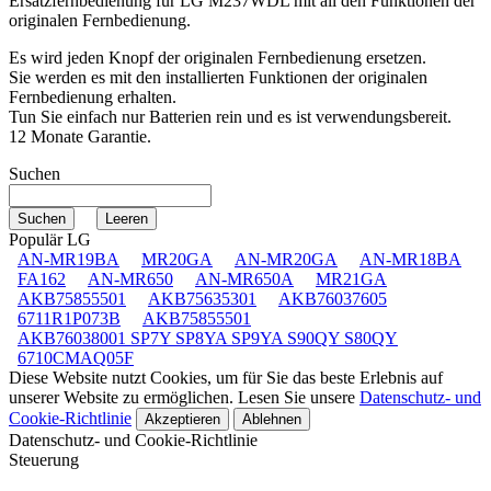
Ersatzfernbedienung für
LG M237WDL
mit all den Funktionen der
originalen Fernbedienung.
Es wird jeden Knopf der originalen Fernbedienung ersetzen.
Sie werden es mit den installierten Funktionen der originalen
Fernbedienung erhalten.
Tun Sie einfach nur Batterien rein und es ist verwendungsbereit.
12 Monate Garantie.
Suchen
Populär LG
AN-MR19BA
MR20GA
AN-MR20GA
AN-MR18BA
FA162
AN-MR650
AN-MR650A
MR21GA
AKB75855501
AKB75635301
AKB76037605
6711R1P073B
AKB75855501
AKB76038001 SP7Y SP8YA SP9YA S90QY S80QY
6710CMAQ05F
Diese Website nutzt Cookies, um für Sie das beste Erlebnis auf
unserer Website zu ermöglichen. Lesen Sie unsere
Datenschutz- und
Cookie-Richtlinie
Akzeptieren
Ablehnen
Datenschutz- und Cookie-Richtlinie
Steuerung