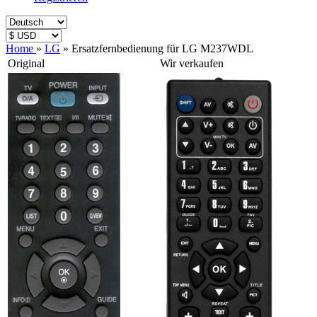
Home
»
LG
»
Ersatzfernbedienung für LG M237WDL
Original
Wir verkaufen