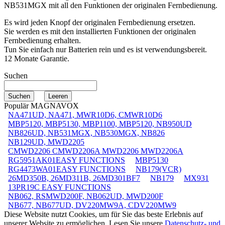
NB531MGX
mit all den Funktionen der originalen Fernbedienung.
Es wird jeden Knopf der originalen Fernbedienung ersetzen.
Sie werden es mit den installierten Funktionen der originalen
Fernbedienung erhalten.
Tun Sie einfach nur Batterien rein und es ist verwendungsbereit.
12 Monate Garantie.
Suchen
Populär MAGNAVOX
NA471UD, NA471, MWR10D6, CMWR10D6
MBP5120, MBP5130, MBP1100, MBP5120, NB950UD
NB826UD, NB531MGX, NB530MGX, NB826
NB129UD, MWD2205
CMWD2206 CMWD2206A MWD2206 MWD2206A
RG5951AK01EASY FUNCTIONS
MBP5130
RG4473WA01EASY FUNCTIONS
NB179(VCR)
26MD350B, 26MD311B, 26MD301BF7
NB179
MX931
13PR19C EASY FUNCTIONS
NB062, RSMWD200F, NB062UD, MWD200F
NB677, NB677UD, DV220MW9A, CDV220MW9
Diese Website nutzt Cookies, um für Sie das beste Erlebnis auf
unserer Website zu ermöglichen. Lesen Sie unsere
Datenschutz- und