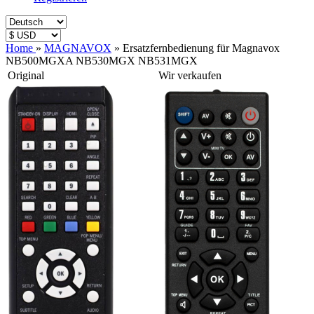
Home
»
MAGNAVOX
»
Ersatzfernbedienung für Magnavox
NB500MGXA NB530MGX NB531MGX
Original
Wir verkaufen