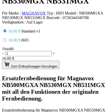
NB530MGX NB531MGX
Für Marke :
MAGNAVOX
Typ :
HIFI
Modell :
NB500MGXA
NB530MGX NB531MGX
Barcode :
0720344340708
Verfügbarkeit :
Auf Lager
16.00 $
Standard v1
16.00 $
HiFi
Anzahl
−
+
16.00
$
Zum Einkaufswagen hinzufügen
Ersatzfernbedienung für
Magnavox
NB500MGXA NB530MGX NB531MGX
mit all den Funktionen der originalen
Fernbedienung.
Ersatzfernbedienung für
Magnavox NB500MGXA NB530MGX