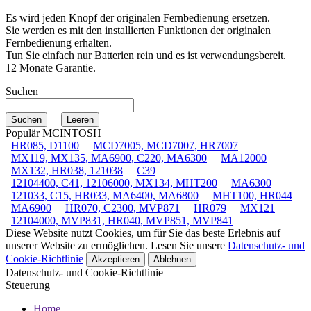
Es wird jeden Knopf der originalen Fernbedienung ersetzen.
Sie werden es mit den installierten Funktionen der originalen
Fernbedienung erhalten.
Tun Sie einfach nur Batterien rein und es ist verwendungsbereit.
12 Monate Garantie.
Suchen
Populär MCINTOSH
HR085, D1100
MCD7005, MCD7007, HR7007
MX119, MX135, MA6900, C220, MA6300
MA12000
MX132, HR038, 121038
C39
12104400, C41, 12106000, MX134, MHT200
MA6300
121033, C15, HR033, MA6400, MA6800
MHT100, HR044
MA6900
HR070, C2300, MVP871
HR079
MX121
12104000, MVP831, HR040, MVP851, MVP841
Diese Website nutzt Cookies, um für Sie das beste Erlebnis auf
unserer Website zu ermöglichen. Lesen Sie unsere
Datenschutz- und
Cookie-Richtlinie
Akzeptieren
Ablehnen
Datenschutz- und Cookie-Richtlinie
Steuerung
Home