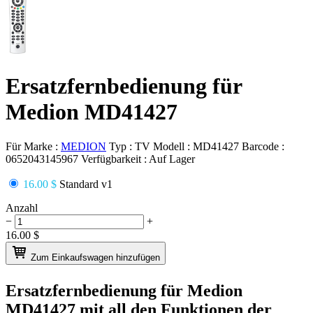
Ersatzfernbedienung für
Medion MD41427
Für Marke :
MEDION
Typ :
TV
Modell :
MD41427
Barcode :
0652043145967
Verfügbarkeit :
Auf Lager
16.00 $
Standard v1
Anzahl
−
+
16.00
$
Zum Einkaufswagen hinzufügen
Ersatzfernbedienung für
Medion
MD41427
mit all den Funktionen der