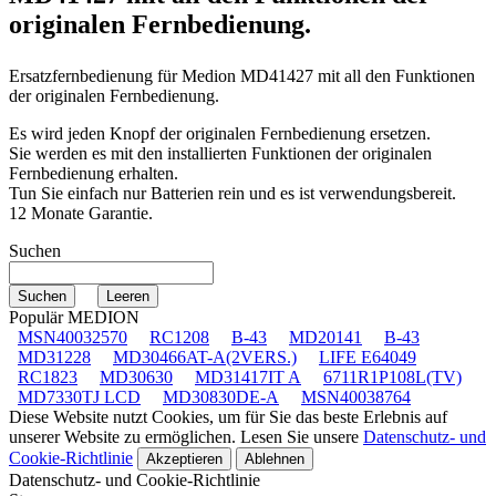
originalen Fernbedienung.
Ersatzfernbedienung für
Medion MD41427
mit all den Funktionen
der originalen Fernbedienung.
Es wird jeden Knopf der originalen Fernbedienung ersetzen.
Sie werden es mit den installierten Funktionen der originalen
Fernbedienung erhalten.
Tun Sie einfach nur Batterien rein und es ist verwendungsbereit.
12 Monate Garantie.
Suchen
Populär MEDION
MSN40032570
RC1208
B-43
MD20141
B-43
MD31228
MD30466AT-A(2VERS.)
LIFE E64049
RC1823
MD30630
MD31417IT A
6711R1P108L(TV)
MD7330TJ LCD
MD30830DE-A
MSN40038764
Diese Website nutzt Cookies, um für Sie das beste Erlebnis auf
unserer Website zu ermöglichen. Lesen Sie unsere
Datenschutz- und
Cookie-Richtlinie
Akzeptieren
Ablehnen
Datenschutz- und Cookie-Richtlinie