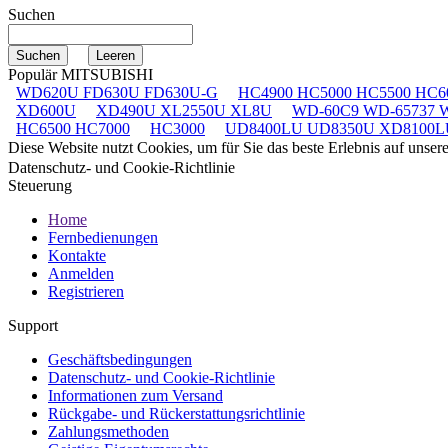
Suchen
Populär MITSUBISHI
WD620U FD630U FD630U-G
HC4900 HC5000 HC5500 HC6
XD600U
XD490U XL2550U XL8U
WD-60C9 WD-65737 
HC6500 HC7000
HC3000
UD8400LU UD8350U XD8100L
Diese Website nutzt Cookies, um für Sie das beste Erlebnis auf unse
Datenschutz- und Cookie-Richtlinie
Steuerung
Home
Fernbedienungen
Kontakte
Anmelden
Registrieren
Support
Geschäftsbedingungen
Datenschutz- und Cookie-Richtlinie
Informationen zum Versand
Rückgabe- und Rückerstattungsrichtlinie
Zahlungsmethoden