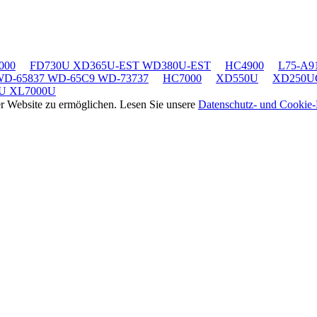
000
FD730U XD365U-EST WD380U-EST
HC4900
L75-A91
WD-65837 WD-65C9 WD-73737
HC7000
XD550U
XD250U
U XL7000U
rer Website zu ermöglichen. Lesen Sie unsere
Datenschutz- und Cookie-R