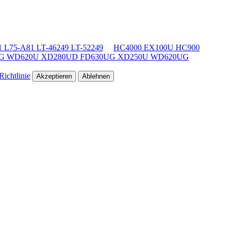
 L75-A81 LT-46249 LT-52249
HC4000 EX100U HC900
G WD620U XD280UD FD630UG XD250U WD620UG
ichtlinie
Akzeptieren
Ablehnen