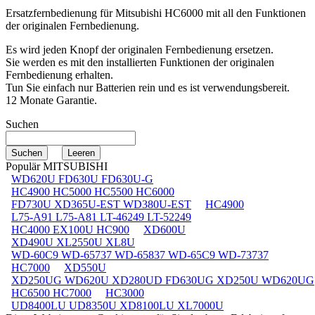
Ersatzfernbedienung für
Mitsubishi HC6000
mit all den Funktionen
der originalen Fernbedienung.
Es wird jeden Knopf der originalen Fernbedienung ersetzen.
Sie werden es mit den installierten Funktionen der originalen
Fernbedienung erhalten.
Tun Sie einfach nur Batterien rein und es ist verwendungsbereit.
12 Monate Garantie.
Suchen
Populär MITSUBISHI
WD620U FD630U FD630U-G
HC4900 HC5000 HC5500 HC6000
FD730U XD365U-EST WD380U-EST
HC4900
L75-A91 L75-A81 LT-46249 LT-52249
HC4000 EX100U HC900
XD600U
XD490U XL2550U XL8U
WD-60C9 WD-65737 WD-65837 WD-65C9 WD-73737
HC7000
XD550U
XD250UG WD620U XD280UD FD630UG XD250U WD620UG
HC6500 HC7000
HC3000
UD8400LU UD8350U XD8100LU XL7000U