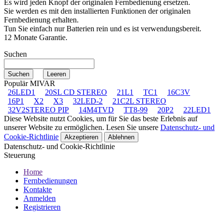
Es wird jeden Knopf der originalen Fernbedienung ersetzen.
Sie werden es mit den installierten Funktionen der originalen
Fernbedienung erhalten.
Tun Sie einfach nur Batterien rein und es ist verwendungsbereit.
12 Monate Garantie.
Suchen
Populär MIVAR
26LED1
20SL CD STEREO
21L1
TC1
16C3V
16P1
X2
X3
32LED-2
21C2L STEREO
32V2STEREO PIP
14M4TVD
TT8-99
20P2
22LED1
Diese Website nutzt Cookies, um für Sie das beste Erlebnis auf
unserer Website zu ermöglichen. Lesen Sie unsere
Datenschutz- und
Cookie-Richtlinie
Akzeptieren
Ablehnen
Datenschutz- und Cookie-Richtlinie
Steuerung
Home
Fernbedienungen
Kontakte
Anmelden
Registrieren