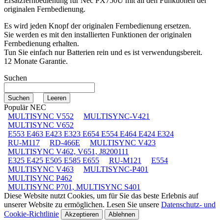
Ersatzfernbedienung für
Nec PX750U
mit all den Funktionen der
originalen Fernbedienung.
Es wird jeden Knopf der originalen Fernbedienung ersetzen.
Sie werden es mit den installierten Funktionen der originalen
Fernbedienung erhalten.
Tun Sie einfach nur Batterien rein und es ist verwendungsbereit.
12 Monate Garantie.
Suchen
Populär NEC
MULTISYNC V552
MULTISYNC-V421
MULTISYNC V652
E553 E463 E423 E323 E654 E554 E464 E424 E324
RU-M117
RD-466E
MULTISYNC V423
MULTISYNC V462, V651, J8200111
E325 E425 E505 E585 E655
RU-M121
E554
MULTISYNC V463
MULTISYNC-P401
MULTISYNC P462
MULTISYNC P701, MULTISYNC S401
Diese Website nutzt Cookies, um für Sie das beste Erlebnis auf
unserer Website zu ermöglichen. Lesen Sie unsere
Datenschutz- und
Cookie-Richtlinie
Akzeptieren
Ablehnen